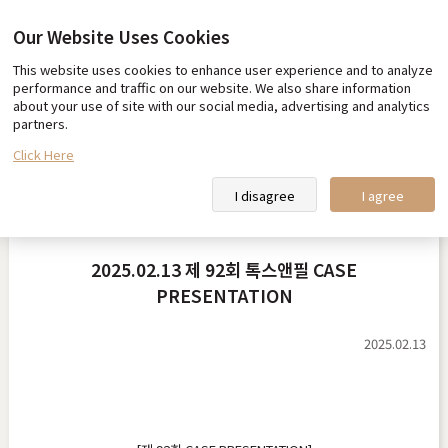
Our Website Uses Cookies
This website uses cookies to enhance user experience and to analyze
Our promise
Team Toxnfill
performance and traffic on our website. We also share information
about your use of site with our social media, advertising and analytics
Toxnfill Clips
Partner Hotel Information
partners.
Click Here
Toxnfill Studies
I disagree
I agree
2025.02.13 제 92회 톡스앤필 CASE
PRESENTATION
2025.02.13